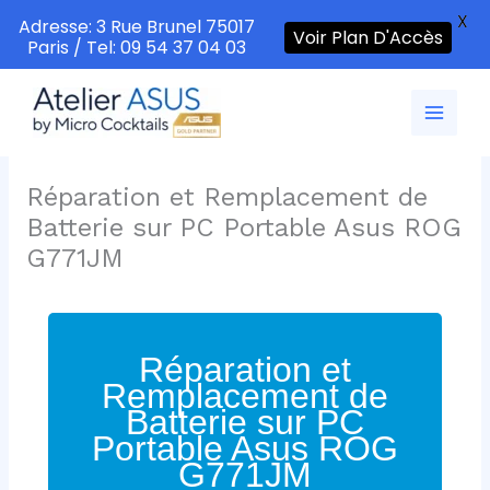
X
Adresse: 3 Rue Brunel 75017
Voir Plan D'Accès
Paris / Tel: 09 54 37 04 03
Aller
au
contenu
Réparation et Remplacement de
Batterie sur PC Portable Asus ROG
G771JM
Réparation et
Remplacement de
Batterie sur PC
Portable Asus ROG
G771JM