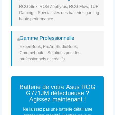
ROG Strix, ROG Zephyrus, ROG Flow, TUF
Gaming – Spécialistes des batteries gaming
haute performance.
Gamme Professionnelle
ExpertBook, ProArt StudioBook,
Chromebook – Solutions pour les
professionnels et créatifs.
Batterie de votre Asus ROG
G771JM défectueuse ?
Agissez maintenant !
Ne laissez pas une batterie défaillante