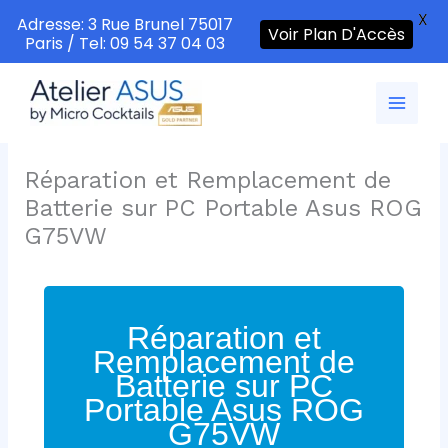
X
Adresse: 3 Rue Brunel 75017
Voir Plan D'Accès
Paris / Tel: 09 54 37 04 03
Aller
au
contenu
Réparation et Remplacement de
Batterie sur PC Portable Asus ROG
G75VW
Réparation et
Remplacement de
Batterie sur PC
Portable Asus ROG
G75VW