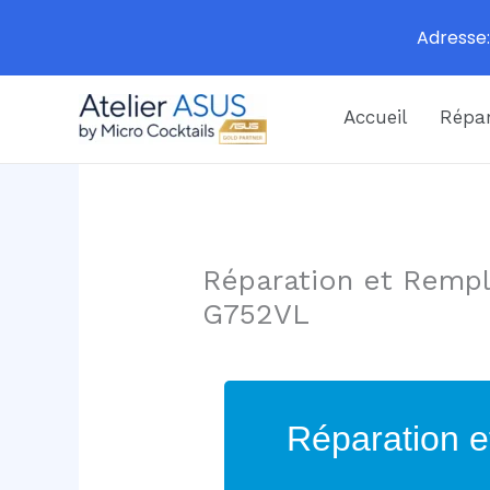
Adresse:
Aller
Accueil
Répar
au
contenu
Réparation et Rempl
G752VL
Réparation e