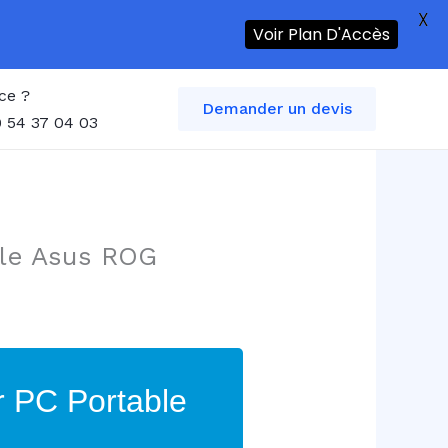
X
Voir Plan D'Accès
ce ?
Demander un devis
 54 37 04 03
ble Asus ROG
r PC Portable