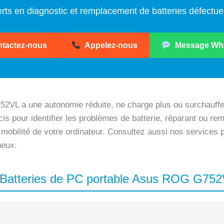
rts en diagnostic et remplacement de batteries défectu
tactez-nous
Appelez-nous
Message Wh
2VL a une autonomie réduite, ne charge plus ou surchauffe
is pour identifier les problèmes de batterie, réparant ou rem
 mobilité de votre ordinateur. Consultez aussi nos services
ueux.
s Batteries de PC portable Asus ROG G75