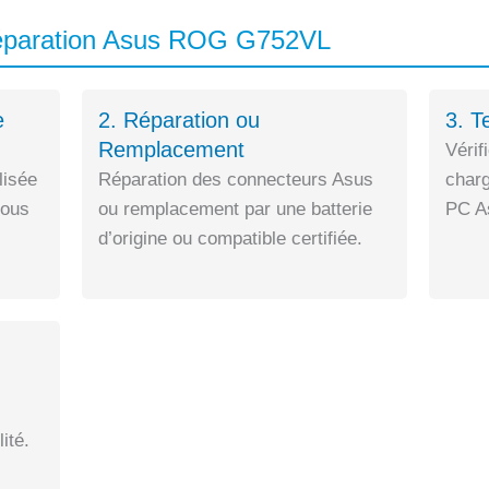
Réparation Asus ROG G752VL
e
2. Réparation ou
3. T
Remplacement
Vérif
lisée
Réparation des connecteurs Asus
charg
sous
ou remplacement par une batterie
PC As
d’origine ou compatible certifiée.
ité.