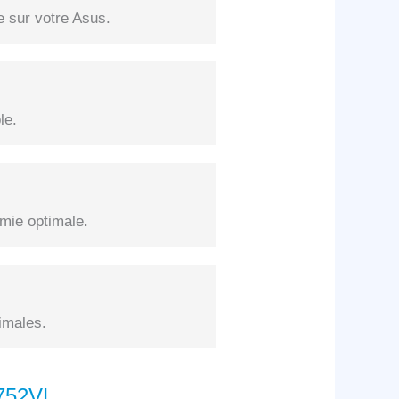
e sur votre Asus.
le.
mie optimale.
imales.
G752VL