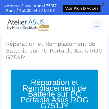
X
Adresse: 3 Rue Brunel 75017
Voir Plan D'Accès
Paris / Tel: 09 54 37 04 03
Aller
au
contenu
Réparation et Remplacement de
Batterie sur PC Portable Asus ROG
G751JY
Réparation et
Remplacement de
Batterie sur PC
Portable Asus ROG
G751JY