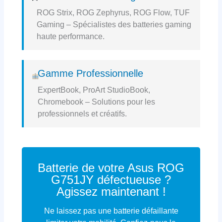
ROG Strix, ROG Zephyrus, ROG Flow, TUF
Gaming – Spécialistes des batteries gaming
haute performance.
Gamme Professionnelle
ExpertBook, ProArt StudioBook,
Chromebook – Solutions pour les
professionnels et créatifs.
Batterie de votre Asus ROG
G751JY défectueuse ?
Agissez maintenant !
Ne laissez pas une batterie défaillante