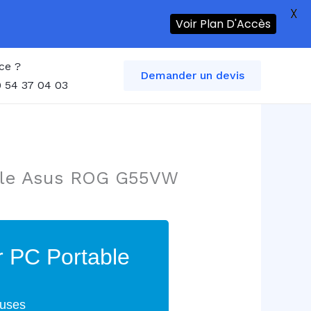
X
Voir Plan D'Accès
ce ?
Demander un devis
 54 37 04 03
able Asus ROG G55VW
r PC Portable
euses