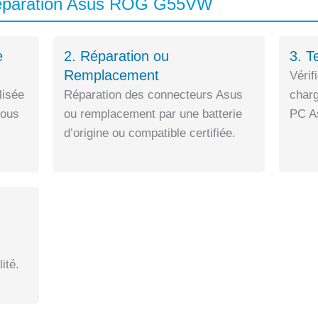
Réparation Asus ROG G55VW
e
2. Réparation ou
3. T
Remplacement
Vérif
lisée
Réparation des connecteurs Asus
charg
sous
ou remplacement par une batterie
PC As
d’origine ou compatible certifiée.
ité.