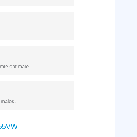
le.
mie optimale.
imales.
G55VW