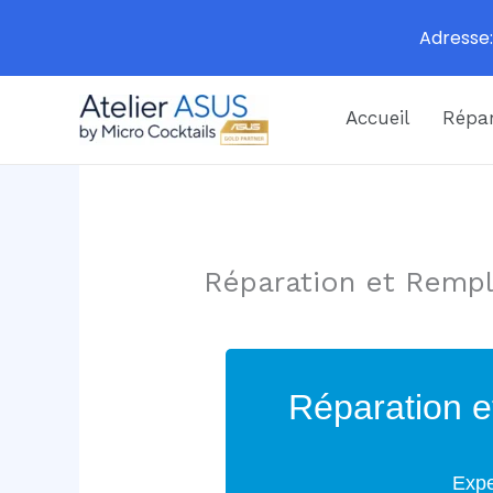
Adresse:
Aller
Accueil
Répar
au
contenu
Réparation et Remp
Réparation e
Expe