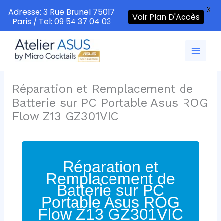
X
Adresse: 3 Rue Brunel 75017
Voir Plan D'Accès
Paris / Tel: 09 54 37 04 03
Aller
au
contenu
Réparation et Remplacement de
Batterie sur PC Portable Asus ROG
Flow Z13 GZ301VIC
Réparation et
Remplacement de
Batterie sur PC
Portable Asus ROG
Flow Z13 GZ301VIC