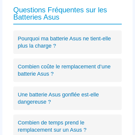
Questions Fréquentes sur les
Batteries Asus
Pourquoi ma batterie Asus ne tient-elle
plus la charge ?
Les causes incluent l’usure naturelle des
cellules lithium-ion, un connecteur défectueux
Combien coûte le remplacement d’une
spécifique Asus ou des cycles de charge
batterie Asus ?
excessifs. Un
diagnostic précis
peut identifier
Le diagnostic est gratuit (résultat sous 24h).
le problème exact sur votre modèle ZenBook,
Les remplacements de batterie Asus débutent
VivoBook ou ROG.
Une batterie Asus gonflée est-elle
à partir de 89€ selon le modèle, avec un devis
dangereuse ?
transparent avant intervention.
Oui, une batterie gonflée peut endommager le
châssis de votre Asus ou présenter des
Combien de temps prend le
risques de sécurité. Éteignez immédiatement
remplacement sur un Asus ?
votre PC et contactez-nous.