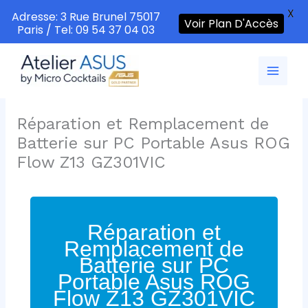
X
Adresse: 3 Rue Brunel 75017
Voir Plan D'Accès
Paris / Tel: 09 54 37 04 03
Aller
au
contenu
Réparation et Remplacement de
Batterie sur PC Portable Asus ROG
Flow Z13 GZ301VIC
Réparation et
Remplacement de
Batterie sur PC
Portable Asus ROG
Flow Z13 GZ301VIC