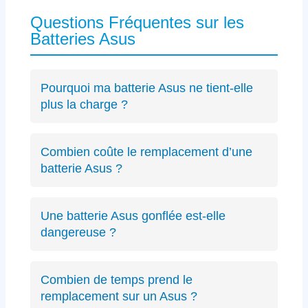
Questions Fréquentes sur les
Batteries Asus
Pourquoi ma batterie Asus ne tient-elle
plus la charge ?
Les causes incluent l’usure naturelle des
cellules lithium-ion, un connecteur défectueux
Combien coûte le remplacement d’une
spécifique Asus ou des cycles de charge
batterie Asus ?
excessifs. Un
diagnostic précis
peut identifier
Le diagnostic est gratuit (résultat sous 24h).
le problème exact sur votre modèle ZenBook,
Les remplacements de batterie Asus débutent
VivoBook ou ROG.
Une batterie Asus gonflée est-elle
à partir de 89€ selon le modèle, avec un devis
dangereuse ?
transparent avant intervention.
Oui, une batterie gonflée peut endommager le
châssis de votre Asus ou présenter des
Combien de temps prend le
risques de sécurité. Éteignez immédiatement
remplacement sur un Asus ?
votre PC et contactez-nous.