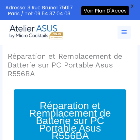
X
Adresse: 3 Rue Brunel 75017
Voir Plan D'Accès
Paris / Tel: 09 54 37 04 03
Aller
au
contenu
Réparation et Remplacement de
Batterie sur PC Portable Asus
R556BA
Réparation et
Remplacement de
Batterie sur PC
Portable Asus
R556BA