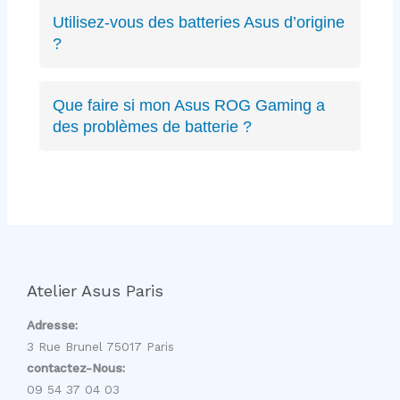
ZenBook, VivoBook, ROG Strix, ROG
Utilisez-vous des batteries Asus d’origine
Zephyrus, TUF Gaming, ExpertBook, ProArt,
?
récents ou anciens. Expertise complète sur
Oui, nous privilégions les batteries Asus
toute la gamme.
d’origine quand disponibles, sinon des
Que faire si mon Asus ROG Gaming a
équivalents certifiés aux mêmes spécifications
des problèmes de batterie ?
techniques et de qualité équivalente.
Les PC gaming ROG ont des batteries haute
capacité spécifiques. Nous avons l’expertise
pour diagnostiquer et remplacer ces batteries
gaming sans affecter les performances.
Atelier Asus Paris
Adresse:
3 Rue Brunel 75017 Paris
contactez-Nous:
09 54 37 04 03