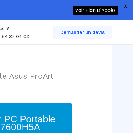
X
Voir Plan D'Accès
ce ?
Demander un devis
 54 37 04 03
le Asus ProArt
r PC Portable
 W7600H5A