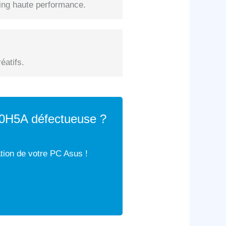
ng haute performance.
éatifs.
00H5A défectueuse ?
ation de votre PC Asus !