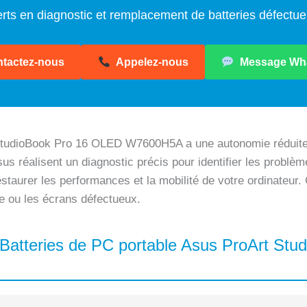
rts en diagnostic et remplacement de batteries défectu
tactez-nous
Appelez-nous
Message Wh
StudioBook Pro 16 OLED W7600H5A a une autonomie réduite,
us réalisent un diagnostic précis pour identifier les problèm
estaurer les performances et la mobilité de votre ordinateur
e ou les écrans défectueux.
s Batteries de PC portable Asus ProArt St