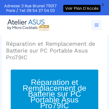
X
Adresse: 3 Rue Brunel 75017
Voir Plan D'Accès
Paris / Tel: 09 54 37 04 03
Aller
au
contenu
Réparation et Remplacement de
Batterie sur PC Portable Asus
Pro79IC
Réparation et
Remplacement de
Batterie sur PC
Portable Asus
Pro79IC