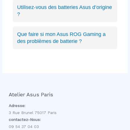
ZenBook, VivoBook, ROG Strix, ROG
Utilisez-vous des batteries Asus d’origine
Zephyrus, TUF Gaming, ExpertBook, ProArt,
?
récents ou anciens. Expertise complète sur
Oui, nous privilégions les batteries Asus
toute la gamme.
d’origine quand disponibles, sinon des
Que faire si mon Asus ROG Gaming a
équivalents certifiés aux mêmes spécifications
des problèmes de batterie ?
techniques et de qualité équivalente.
Les PC gaming ROG ont des batteries haute
capacité spécifiques. Nous avons l’expertise
pour diagnostiquer et remplacer ces batteries
gaming sans affecter les performances.
Atelier Asus Paris
Adresse:
3 Rue Brunel 75017 Paris
contactez-Nous:
09 54 37 04 03