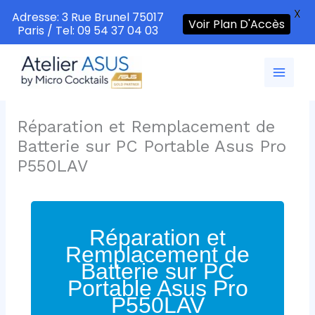
X
Adresse: 3 Rue Brunel 75017
Voir Plan D'Accès
Paris / Tel: 09 54 37 04 03
Aller
au
contenu
Réparation et Remplacement de
Batterie sur PC Portable Asus Pro
P550LAV
Réparation et
Remplacement de
Batterie sur PC
Portable Asus Pro
P550LAV