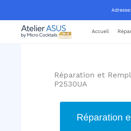
Adresse:
Aller
Accueil
Répar
au
contenu
Réparation et Rempl
P2530UA
Réparation e