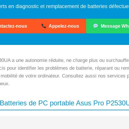
rts en diagnostic et remplacement de batteries défectu
tactez-nous
Appelez-nous
Message Wh
0UA a une autonomie réduite, ne charge plus ou surchauffe
is pour identifier les problèmes de batterie, réparant ou rem
 mobilité de votre ordinateur. Consultez aussi nos services
ueux.
s Batteries de PC portable Asus Pro P2530