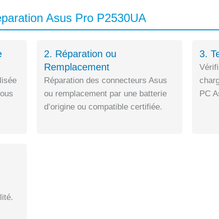
éparation Asus Pro P2530UA
e
2. Réparation ou
3. T
Remplacement
Vérif
lisée
Réparation des connecteurs Asus
charg
sous
ou remplacement par une batterie
PC As
d’origine ou compatible certifiée.
ité.