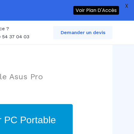
X
Voir Plan D'Accès
ce ?
Demander un devis
 54 37 04 03
le Asus Pro
r PC Portable