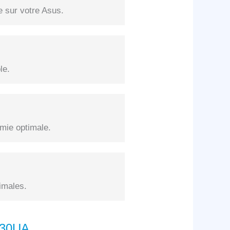
e sur votre Asus.
le.
mie optimale.
imales.
530UA