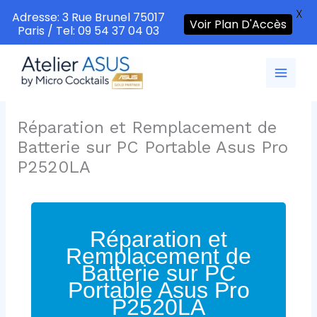
X
Adresse: 3 Rue Brunel 75017
Voir Plan D'Accès
Paris / Tel: 09 54 37 04 03
Aller
au
contenu
Réparation et Remplacement de
Batterie sur PC Portable Asus Pro
P2520LA
Réparation et
Remplacement de
Batterie sur PC
Portable Asus Pro
P2520LA