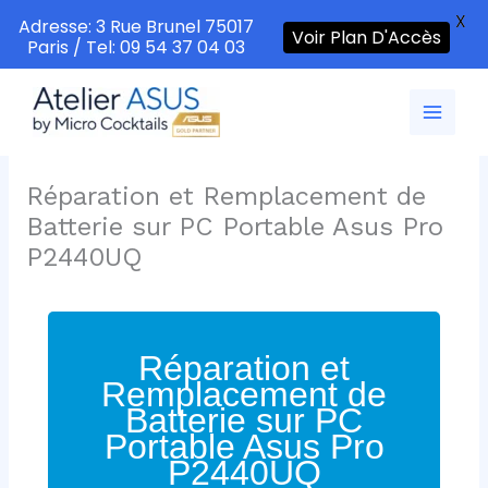
X
Adresse: 3 Rue Brunel 75017
Voir Plan D'Accès
Paris / Tel: 09 54 37 04 03
Aller
au
contenu
Réparation et Remplacement de
Batterie sur PC Portable Asus Pro
P2440UQ
Réparation et
Remplacement de
Batterie sur PC
Portable Asus Pro
P2440UQ