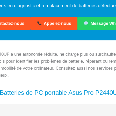
rts en diagnostic et remplacement de batteries défectu
tactez-nous
Appelez-nous
Message Wh
0UF a une autonomie réduite, ne charge plus ou surchauffe
is pour identifier les problèmes de batterie, réparant ou rem
 mobilité de votre ordinateur. Consultez aussi nos services
ueux.
s Batteries de PC portable Asus Pro P2440