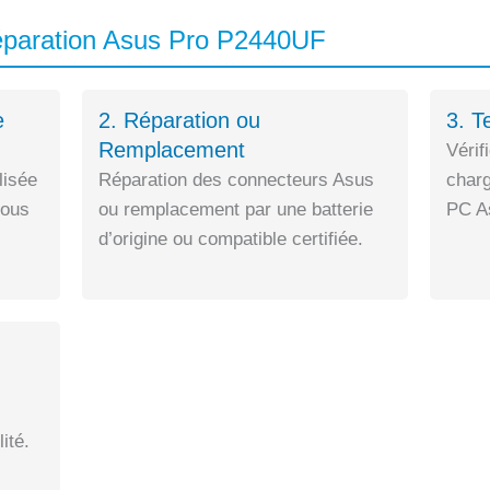
éparation Asus Pro P2440UF
e
2. Réparation ou
3. T
Remplacement
Vérif
lisée
Réparation des connecteurs Asus
charg
sous
ou remplacement par une batterie
PC As
d’origine ou compatible certifiée.
ité.