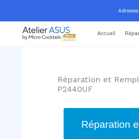
Adresse:
Aller
Accueil
Répar
au
contenu
Réparation et Rempl
P2440UF
Réparation e