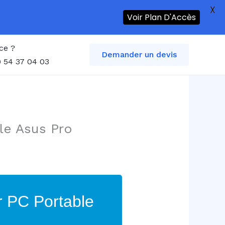
X
Voir Plan D'Accès
ce ?
Demander un devis
 54 37 04 03
le Asus Pro
r PC Portable