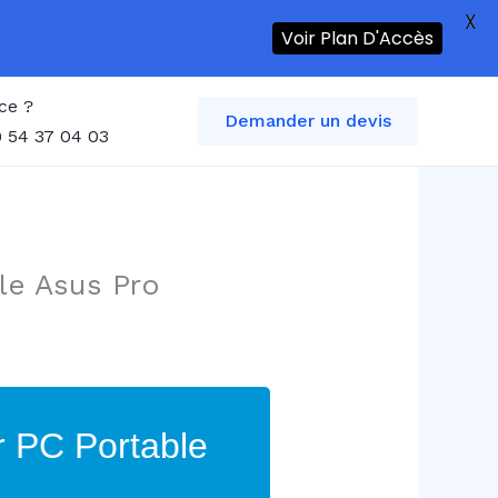
X
Voir Plan D'Accès
ce ?
Demander un devis
 54 37 04 03
le Asus Pro
r PC Portable