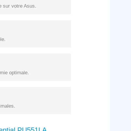
e sur votre Asus.
le.
mie optimale.
imales.
sential PU551LA