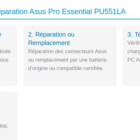
paration Asus Pro Essential PU551LA
e
2. Réparation ou
3. T
Remplacement
Vérif
lisée
Réparation des connecteurs Asus
charg
sous
ou remplacement par une batterie
PC As
d’origine ou compatible certifiée.
ité.