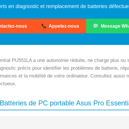
rts en diagnostic et remplacement de batteries défectu
tactez-nous
Appelez-nous
Message Wh
ntial PU551LA a une autonomie réduite, ne charge plus ou 
agnostic précis pour identifier les problèmes de batterie, ré
ormances et la mobilité de votre ordinateur. Consultez aussi
ectueux.
 Batteries de PC portable Asus Pro Essen