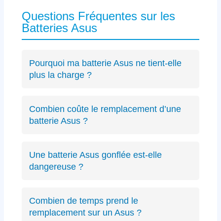
Questions Fréquentes sur les
Batteries Asus
Pourquoi ma batterie Asus ne tient-elle
plus la charge ?
Les causes incluent l’usure naturelle des
cellules lithium-ion, un connecteur défectueux
Combien coûte le remplacement d’une
spécifique Asus ou des cycles de charge
batterie Asus ?
excessifs. Un
diagnostic précis
peut identifier
Le diagnostic est gratuit (résultat sous 24h).
le problème exact sur votre modèle ZenBook,
Les remplacements de batterie Asus débutent
VivoBook ou ROG.
Une batterie Asus gonflée est-elle
à partir de 89€ selon le modèle, avec un devis
dangereuse ?
transparent avant intervention.
Oui, une batterie gonflée peut endommager le
châssis de votre Asus ou présenter des
Combien de temps prend le
risques de sécurité. Éteignez immédiatement
remplacement sur un Asus ?
votre PC et contactez-nous.