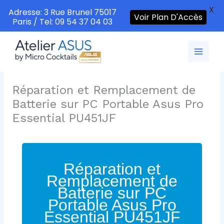
X
Adresse: 3 Rue Brunel 75017
Voir Plan D'Accès
Paris / Tel: 09 54 37 04 03
Aller
au
contenu
Réparation et Remplacement de
Batterie sur PC Portable Asus Pro
Essential PU451JF
Réparation et
Remplacement de
Batterie sur PC
Portable Asus Pro
Essential PU451JF