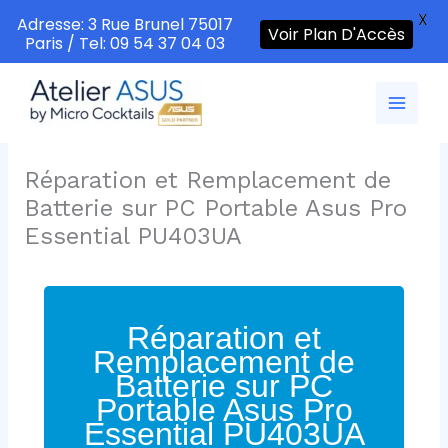
X
Adresse: 3 Rue Brunel 75017
Voir Plan D'Accès
Paris / Tel: 09 54 37 04 03
Aller
au
contenu
Réparation et Remplacement de
Batterie sur PC Portable Asus Pro
Essential PU403UA
Réparation et
Remplacement de
Batterie sur PC
Portable Asus Pro
Essential PU403UA