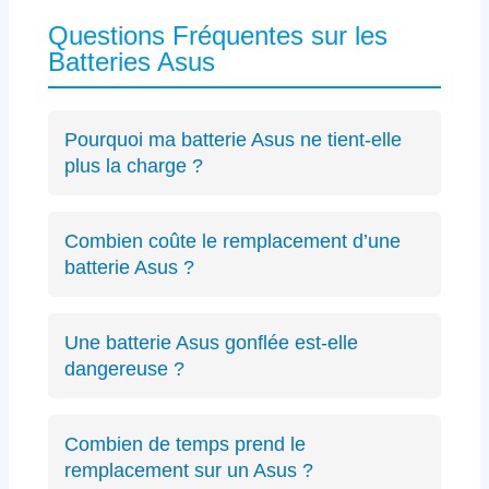
Questions Fréquentes sur les
Batteries Asus
Pourquoi ma batterie Asus ne tient-elle
plus la charge ?
Les causes incluent l’usure naturelle des
cellules lithium-ion, un connecteur défectueux
Combien coûte le remplacement d’une
spécifique Asus ou des cycles de charge
batterie Asus ?
excessifs. Un
diagnostic précis
peut identifier
Le diagnostic est gratuit (résultat sous 24h).
le problème exact sur votre modèle ZenBook,
Les remplacements de batterie Asus débutent
VivoBook ou ROG.
Une batterie Asus gonflée est-elle
à partir de 89€ selon le modèle, avec un devis
dangereuse ?
transparent avant intervention.
Oui, une batterie gonflée peut endommager le
châssis de votre Asus ou présenter des
Combien de temps prend le
risques de sécurité. Éteignez immédiatement
remplacement sur un Asus ?
votre PC et contactez-nous.