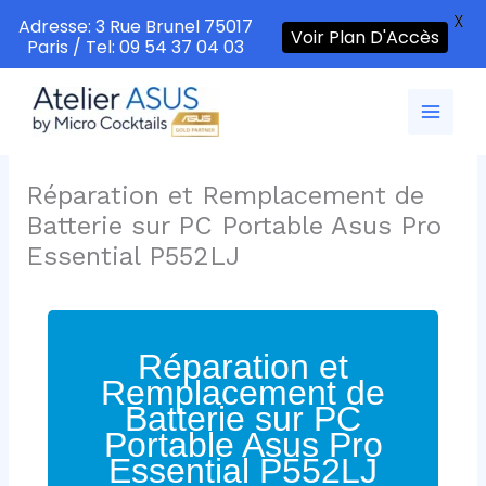
X
Adresse: 3 Rue Brunel 75017
Voir Plan D'Accès
Paris / Tel: 09 54 37 04 03
Aller
au
contenu
Réparation et Remplacement de
Batterie sur PC Portable Asus Pro
Essential P552LJ
Réparation et
Remplacement de
Batterie sur PC
Portable Asus Pro
Essential P552LJ