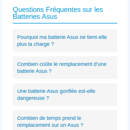
Questions Fréquentes sur les
Batteries Asus
Pourquoi ma batterie Asus ne tient-elle
plus la charge ?
Les causes incluent l’usure naturelle des
cellules lithium-ion, un connecteur défectueux
Combien coûte le remplacement d’une
spécifique Asus ou des cycles de charge
batterie Asus ?
excessifs. Un
diagnostic précis
peut identifier
Le diagnostic est gratuit (résultat sous 24h).
le problème exact sur votre modèle ZenBook,
Les remplacements de batterie Asus débutent
VivoBook ou ROG.
Une batterie Asus gonflée est-elle
à partir de 89€ selon le modèle, avec un devis
dangereuse ?
transparent avant intervention.
Oui, une batterie gonflée peut endommager le
châssis de votre Asus ou présenter des
Combien de temps prend le
risques de sécurité. Éteignez immédiatement
remplacement sur un Asus ?
votre PC et contactez-nous.