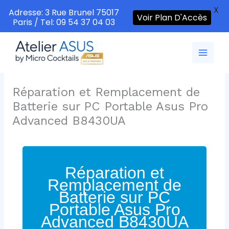
X
Adresse: 3 Rue Brunel 75017
Voir Plan D'Accès
Paris / Tel: 09 54 37 04 03
Aller
au
contenu
Réparation et Remplacement de
Batterie sur PC Portable Asus Pro
Advanced B8430UA
Réparation et
Remplacement de
Batterie sur PC
Portable Asus Pro
Advanced B8430UA