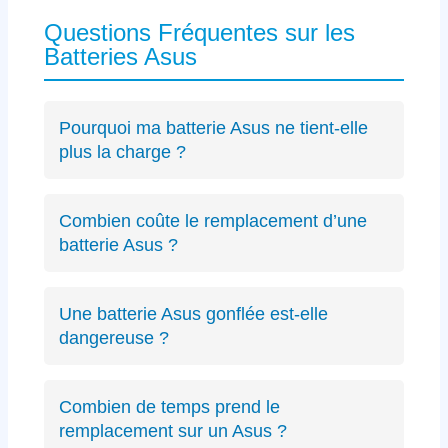
Questions Fréquentes sur les
Batteries Asus
Pourquoi ma batterie Asus ne tient-elle
plus la charge ?
Les causes incluent l’usure naturelle des
cellules lithium-ion, un connecteur défectueux
Combien coûte le remplacement d’une
spécifique Asus ou des cycles de charge
batterie Asus ?
excessifs. Un
diagnostic précis
peut identifier
Le diagnostic est gratuit (résultat sous 24h).
le problème exact sur votre modèle ZenBook,
Les remplacements de batterie Asus débutent
VivoBook ou ROG.
Une batterie Asus gonflée est-elle
à partir de 89€ selon le modèle, avec un devis
dangereuse ?
transparent avant intervention.
Oui, une batterie gonflée peut endommager le
châssis de votre Asus ou présenter des
Combien de temps prend le
risques de sécurité. Éteignez immédiatement
remplacement sur un Asus ?
votre PC et contactez-nous.