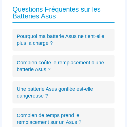
Questions Fréquentes sur les
Batteries Asus
Pourquoi ma batterie Asus ne tient-elle
plus la charge ?
Les causes incluent l’usure naturelle des
cellules lithium-ion, un connecteur défectueux
Combien coûte le remplacement d’une
spécifique Asus ou des cycles de charge
batterie Asus ?
excessifs. Un
diagnostic précis
peut identifier
Le diagnostic est gratuit (résultat sous 24h).
le problème exact sur votre modèle ZenBook,
Les remplacements de batterie Asus débutent
VivoBook ou ROG.
Une batterie Asus gonflée est-elle
à partir de 89€ selon le modèle, avec un devis
dangereuse ?
transparent avant intervention.
Oui, une batterie gonflée peut endommager le
châssis de votre Asus ou présenter des
Combien de temps prend le
risques de sécurité. Éteignez immédiatement
remplacement sur un Asus ?
votre PC et contactez-nous.