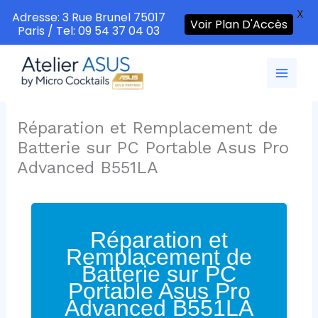
X
Adresse: 3 Rue Brunel 75017
Voir Plan D'Accès
Paris / Tel: 09 54 37 04 03
Aller
au
contenu
Réparation et Remplacement de
Batterie sur PC Portable Asus Pro
Advanced B551LA
Réparation et
Remplacement de
Batterie sur PC
Portable Asus Pro
Advanced B551LA