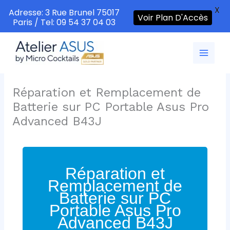
X
Adresse: 3 Rue Brunel 75017
Voir Plan D'Accès
Paris / Tel: 09 54 37 04 03
Aller
au
contenu
Réparation et Remplacement de
Batterie sur PC Portable Asus Pro
Advanced B43J
Réparation et
Remplacement de
Batterie sur PC
Portable Asus Pro
Advanced B43J