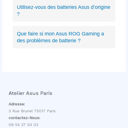
ZenBook, VivoBook, ROG Strix, ROG
Utilisez-vous des batteries Asus d’origine
Zephyrus, TUF Gaming, ExpertBook, ProArt,
?
récents ou anciens. Expertise complète sur
Oui, nous privilégions les batteries Asus
toute la gamme.
d’origine quand disponibles, sinon des
Que faire si mon Asus ROG Gaming a
équivalents certifiés aux mêmes spécifications
des problèmes de batterie ?
techniques et de qualité équivalente.
Les PC gaming ROG ont des batteries haute
capacité spécifiques. Nous avons l’expertise
pour diagnostiquer et remplacer ces batteries
gaming sans affecter les performances.
Atelier Asus Paris
Adresse:
3 Rue Brunel 75017 Paris
contactez-Nous:
09 54 37 04 03