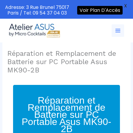
X
Adresse: 3 Rue Brunel 75017
Voir Plan D'Accès
Paris / Tel: 09 54 37 04 03
Aller
au
contenu
Réparation et Remplacement de
Batterie sur PC Portable Asus
MK90-2B
Réparation et
Remplacement de
Batterie sur PC
Portable Asus MK90-
2B