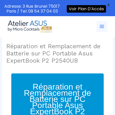
X
Adresse: 3 Rue Brunel 75017
Voir Plan D'Accès
Paris / Tel: 09 54 37 04 03
Aller
au
contenu
Réparation et Remplacement de
Batterie sur PC Portable Asus
ExpertBook P2 P2540UB
Réparation et
Remplacement de
Batterie sur PC
Portable Asus
ExpertBook P2