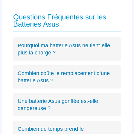
Questions Fréquentes sur les
Batteries Asus
Pourquoi ma batterie Asus ne tient-elle
plus la charge ?
Les causes incluent l’usure naturelle des
cellules lithium-ion, un connecteur défectueux
Combien coûte le remplacement d’une
spécifique Asus ou des cycles de charge
batterie Asus ?
excessifs. Un
diagnostic précis
peut identifier
Le diagnostic est gratuit (résultat sous 24h).
le problème exact sur votre modèle ZenBook,
Les remplacements de batterie Asus débutent
VivoBook ou ROG.
Une batterie Asus gonflée est-elle
à partir de 89€ selon le modèle, avec un devis
dangereuse ?
transparent avant intervention.
Oui, une batterie gonflée peut endommager le
châssis de votre Asus ou présenter des
Combien de temps prend le
risques de sécurité. Éteignez immédiatement