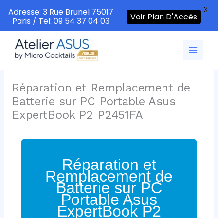
X
Adresse: 3 Rue Brunel 75017
Voir Plan D'Accès
Paris / Tel: 09 54 37 04 03
Aller
au
contenu
Réparation et Remplacement de
Batterie sur PC Portable Asus
ExpertBook P2 P2451FA
Réparation et
Remplacement de
Batterie sur PC
Portable Asus
ExpertBook P2