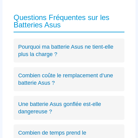
Questions Fréquentes sur les
Batteries Asus
Pourquoi ma batterie Asus ne tient-elle
plus la charge ?
Les causes incluent l’usure naturelle des
cellules lithium-ion, un connecteur défectueux
Combien coûte le remplacement d’une
spécifique Asus ou des cycles de charge
batterie Asus ?
excessifs. Un
diagnostic précis
peut identifier
Le diagnostic est gratuit (résultat sous 24h).
le problème exact sur votre modèle ZenBook,
Les remplacements de batterie Asus débutent
VivoBook ou ROG.
Une batterie Asus gonflée est-elle
à partir de 89€ selon le modèle, avec un devis
dangereuse ?
transparent avant intervention.
Oui, une batterie gonflée peut endommager le
châssis de votre Asus ou présenter des
Combien de temps prend le
risques de sécurité. Éteignez immédiatement