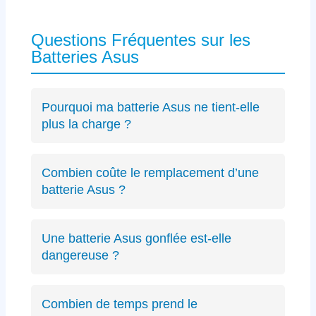
Questions Fréquentes sur les
Batteries Asus
Pourquoi ma batterie Asus ne tient-elle
plus la charge ?
Les causes incluent l’usure naturelle des
cellules lithium-ion, un connecteur défectueux
Combien coûte le remplacement d’une
spécifique Asus ou des cycles de charge
batterie Asus ?
excessifs. Un
diagnostic précis
peut identifier
Le diagnostic est gratuit (résultat sous 24h).
le problème exact sur votre modèle ZenBook,
Les remplacements de batterie Asus débutent
VivoBook ou ROG.
Une batterie Asus gonflée est-elle
à partir de 89€ selon le modèle, avec un devis
dangereuse ?
transparent avant intervention.
Oui, une batterie gonflée peut endommager le
châssis de votre Asus ou présenter des
Combien de temps prend le
risques de sécurité. Éteignez immédiatement