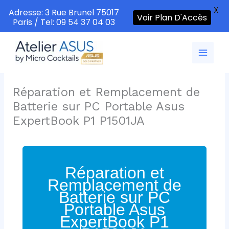
X
Adresse: 3 Rue Brunel 75017
Voir Plan D'Accès
Paris / Tel: 09 54 37 04 03
Aller
au
contenu
Réparation et Remplacement de
Batterie sur PC Portable Asus
ExpertBook P1 P1501JA
Réparation et
Remplacement de
Batterie sur PC
Portable Asus
ExpertBook P1