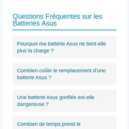
Questions Fréquentes sur les
Batteries Asus
Pourquoi ma batterie Asus ne tient-elle
plus la charge ?
Les causes incluent l’usure naturelle des
cellules lithium-ion, un connecteur défectueux
Combien coûte le remplacement d’une
spécifique Asus ou des cycles de charge
batterie Asus ?
excessifs. Un
diagnostic précis
peut identifier
Le diagnostic est gratuit (résultat sous 24h).
le problème exact sur votre modèle ZenBook,
Les remplacements de batterie Asus débutent
VivoBook ou ROG.
Une batterie Asus gonflée est-elle
à partir de 89€ selon le modèle, avec un devis
dangereuse ?
transparent avant intervention.
Oui, une batterie gonflée peut endommager le
châssis de votre Asus ou présenter des
Combien de temps prend le
risques de sécurité. Éteignez immédiatement