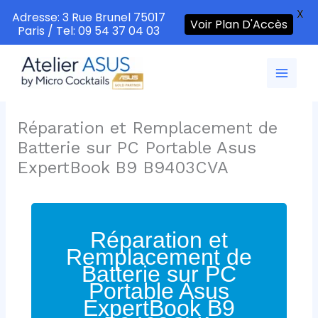
X
Adresse: 3 Rue Brunel 75017
Voir Plan D'Accès
Paris / Tel: 09 54 37 04 03
Aller
au
contenu
Réparation et Remplacement de
Batterie sur PC Portable Asus
ExpertBook B9 B9403CVA
Réparation et
Remplacement de
Batterie sur PC
Portable Asus
ExpertBook B9