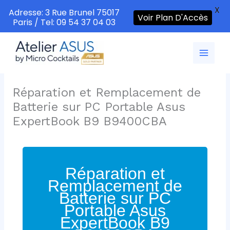
X
Adresse: 3 Rue Brunel 75017
Voir Plan D'Accès
Paris / Tel: 09 54 37 04 03
Aller
au
contenu
Réparation et Remplacement de
Batterie sur PC Portable Asus
ExpertBook B9 B9400CBA
Réparation et
Remplacement de
Batterie sur PC
Portable Asus
ExpertBook B9