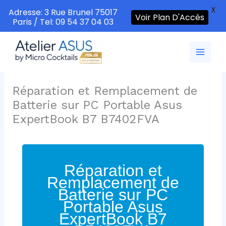
X
Adresse: 3 Rue Brunel 75017
Voir Plan D'Accès
Paris / Tel: 09 54 37 04 03
Aller
au
contenu
Réparation et Remplacement de
Batterie sur PC Portable Asus
ExpertBook B7 B7402FVA
Réparation et
Remplacement de
Batterie sur PC
Portable Asus
ExpertBook B7