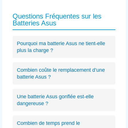
Questions Fréquentes sur les
Batteries Asus
Pourquoi ma batterie Asus ne tient-elle
plus la charge ?
Les causes incluent l’usure naturelle des
cellules lithium-ion, un connecteur défectueux
Combien coûte le remplacement d’une
spécifique Asus ou des cycles de charge
batterie Asus ?
excessifs. Un
diagnostic précis
peut identifier
Le diagnostic est gratuit (résultat sous 24h).
le problème exact sur votre modèle ZenBook,
Les remplacements de batterie Asus débutent
VivoBook ou ROG.
Une batterie Asus gonflée est-elle
à partir de 89€ selon le modèle, avec un devis
dangereuse ?
transparent avant intervention.
Oui, une batterie gonflée peut endommager le
châssis de votre Asus ou présenter des
Combien de temps prend le
risques de sécurité. Éteignez immédiatement