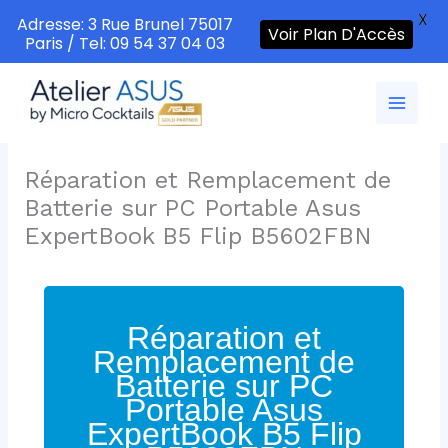
X
Adresse: 3 Rue Brunel 75017
Voir Plan D'Accès
Paris / Tel: 09 54 37 04 03
Aller
au
contenu
Réparation et Remplacement de
Batterie sur PC Portable Asus
ExpertBook B5 Flip B5602FBN
Réparation et
Remplacement de
Batterie sur PC
Portable Asus
ExpertBook B5 Flip