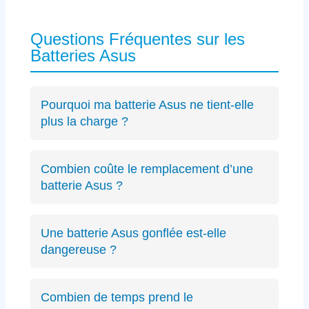
Questions Fréquentes sur les
Batteries Asus
Pourquoi ma batterie Asus ne tient-elle
plus la charge ?
Les causes incluent l’usure naturelle des
cellules lithium-ion, un connecteur défectueux
Combien coûte le remplacement d’une
spécifique Asus ou des cycles de charge
batterie Asus ?
excessifs. Un
diagnostic précis
peut identifier
Le diagnostic est gratuit (résultat sous 24h).
le problème exact sur votre modèle ZenBook,
Les remplacements de batterie Asus débutent
VivoBook ou ROG.
Une batterie Asus gonflée est-elle
à partir de 89€ selon le modèle, avec un devis
dangereuse ?
transparent avant intervention.
Oui, une batterie gonflée peut endommager le
châssis de votre Asus ou présenter des
Combien de temps prend le
risques de sécurité. Éteignez immédiatement