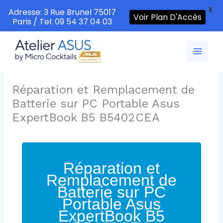
X
Adresse: 3 Rue Brunel 75017
Voir Plan D'Accès
Paris / Tel: 09 54 37 04 03
Aller
au
contenu
Réparation et Remplacement de
Batterie sur PC Portable Asus
ExpertBook B5 B5402CEA
Réparation et
Remplacement de
Batterie sur PC
Portable Asus
ExpertBook B5