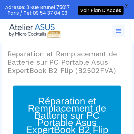
X
Adresse: 3 Rue Brunel 75017
Voir Plan D'Accès
Paris / Tel: 09 54 37 04 03
Aller
au
contenu
Réparation et Remplacement de
Batterie sur PC Portable Asus
ExpertBook B2 Flip (B2502FVA)
Réparation et
Remplacement de
Batterie sur PC
Portable Asus
ExpertBook B2 Flip