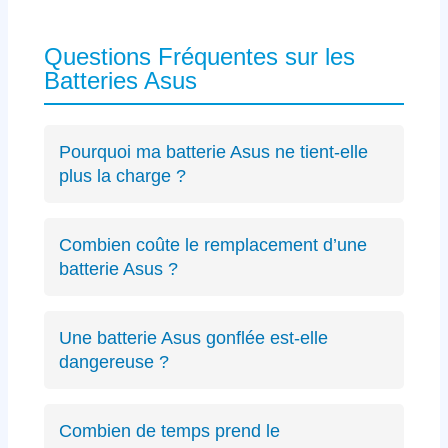
Questions Fréquentes sur les
Batteries Asus
Pourquoi ma batterie Asus ne tient-elle
plus la charge ?
Les causes incluent l’usure naturelle des
cellules lithium-ion, un connecteur défectueux
Combien coûte le remplacement d’une
spécifique Asus ou des cycles de charge
batterie Asus ?
excessifs. Un
diagnostic précis
peut identifier
Le diagnostic est gratuit (résultat sous 24h).
le problème exact sur votre modèle ZenBook,
Les remplacements de batterie Asus débutent
VivoBook ou ROG.
Une batterie Asus gonflée est-elle
à partir de 89€ selon le modèle, avec un devis
dangereuse ?
transparent avant intervention.
Oui, une batterie gonflée peut endommager le
châssis de votre Asus ou présenter des
Combien de temps prend le
risques de sécurité. Éteignez immédiatement