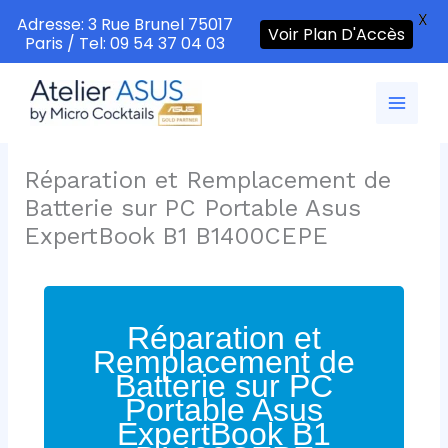
X
Adresse: 3 Rue Brunel 75017
Voir Plan D'Accès
Paris / Tel: 09 54 37 04 03
Aller
au
contenu
Réparation et Remplacement de
Batterie sur PC Portable Asus
ExpertBook B1 B1400CEPE
Réparation et
Remplacement de
Batterie sur PC
Portable Asus
ExpertBook B1