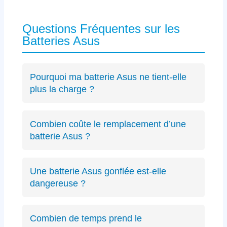
Questions Fréquentes sur les
Batteries Asus
Pourquoi ma batterie Asus ne tient-elle
plus la charge ?
Les causes incluent l’usure naturelle des
cellules lithium-ion, un connecteur défectueux
Combien coûte le remplacement d’une
spécifique Asus ou des cycles de charge
batterie Asus ?
excessifs. Un
diagnostic précis
peut identifier
Le diagnostic est gratuit (résultat sous 24h).
le problème exact sur votre modèle ZenBook,
Les remplacements de batterie Asus débutent
VivoBook ou ROG.
Une batterie Asus gonflée est-elle
à partir de 89€ selon le modèle, avec un devis
dangereuse ?
transparent avant intervention.
Oui, une batterie gonflée peut endommager le
châssis de votre Asus ou présenter des
Combien de temps prend le
risques de sécurité. Éteignez immédiatement