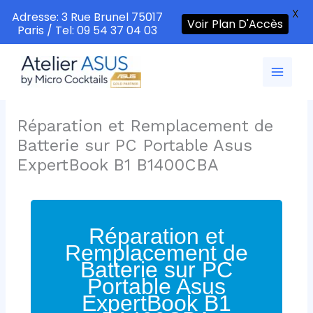
X
Adresse: 3 Rue Brunel 75017
Voir Plan D'Accès
Paris / Tel: 09 54 37 04 03
Aller
au
contenu
Réparation et Remplacement de
Batterie sur PC Portable Asus
ExpertBook B1 B1400CBA
Réparation et
Remplacement de
Batterie sur PC
Portable Asus
ExpertBook B1