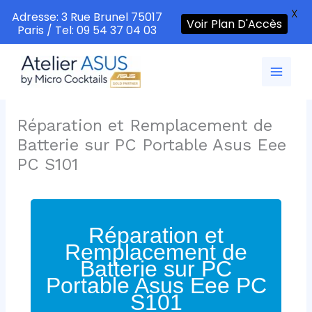
X
Adresse: 3 Rue Brunel 75017
Voir Plan D'Accès
Paris / Tel: 09 54 37 04 03
Aller
au
contenu
Réparation et Remplacement de
Batterie sur PC Portable Asus Eee
PC S101
Réparation et
Remplacement de
Batterie sur PC
Portable Asus Eee PC
S101