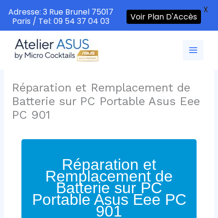
X
Adresse: 3 Rue Brunel 75017
Voir Plan D'Accès
Paris / Tel: 09 54 37 04 03
Aller
au
contenu
Réparation et Remplacement de
Batterie sur PC Portable Asus Eee
PC 901
Réparation et
Remplacement de
Batterie sur PC
Portable Asus Eee PC
901