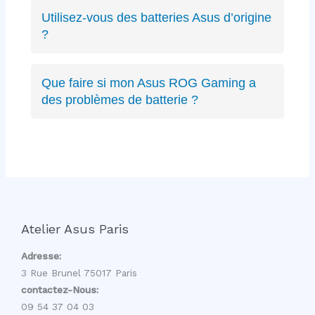
ZenBook, VivoBook, ROG Strix, ROG
Utilisez-vous des batteries Asus d’origine
Zephyrus, TUF Gaming, ExpertBook, ProArt,
?
récents ou anciens. Expertise complète sur
Oui, nous privilégions les batteries Asus
toute la gamme.
d’origine quand disponibles, sinon des
Que faire si mon Asus ROG Gaming a
équivalents certifiés aux mêmes spécifications
des problèmes de batterie ?
techniques et de qualité équivalente.
Les PC gaming ROG ont des batteries haute
capacité spécifiques. Nous avons l’expertise
pour diagnostiquer et remplacer ces batteries
gaming sans affecter les performances.
Atelier Asus Paris
Adresse:
3 Rue Brunel 75017 Paris
contactez-Nous:
09 54 37 04 03