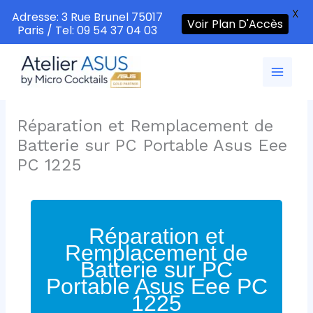
X
Adresse: 3 Rue Brunel 75017
Voir Plan D'Accès
Paris / Tel: 09 54 37 04 03
Aller
au
contenu
Réparation et Remplacement de
Batterie sur PC Portable Asus Eee
PC 1225
Réparation et
Remplacement de
Batterie sur PC
Portable Asus Eee PC
1225