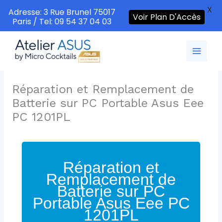
X
Adresse: 3 Rue Brunel 75017
Voir Plan D'Accès
Paris / Tel: 09 54 37 04 03
Aller
au
contenu
Réparation et Remplacement de
Batterie sur PC Portable Asus Eee
PC 1201PL
Réparation et
Remplacement de
Batterie sur PC
Portable Asus Eee PC
1201PL