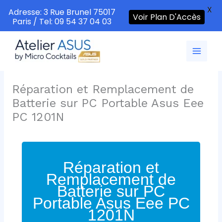
X
Adresse: 3 Rue Brunel 75017
Voir Plan D'Accès
Paris / Tel: 09 54 37 04 03
Aller
au
contenu
Réparation et Remplacement de
Batterie sur PC Portable Asus Eee
PC 1201N
Réparation et
Remplacement de
Batterie sur PC
Portable Asus Eee PC
1201N