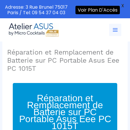
X
Adresse: 3 Rue Brunel 75017
Voir Plan D'Accès
Paris / Tel: 09 54 37 04 03
Aller
au
contenu
Réparation et Remplacement de
Batterie sur PC Portable Asus Eee
PC 1015T
Réparation et
Remplacement de
Batterie sur PC
Portable Asus Eee PC
1015T