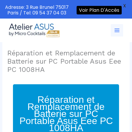
X
Adresse: 3 Rue Brunel 75017
Voir Plan D'Accès
Paris / Tel: 09 54 37 04 03
Aller
au
contenu
Réparation et Remplacement de
Batterie sur PC Portable Asus Eee
PC 1008HA
Réparation et
Remplacement de
Batterie sur PC
Portable Asus Eee PC
1008HA