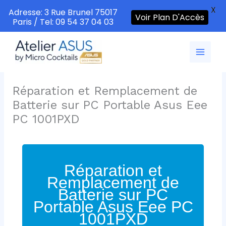
X
Adresse: 3 Rue Brunel 75017
Voir Plan D'Accès
Paris / Tel: 09 54 37 04 03
Aller
au
contenu
Réparation et Remplacement de
Batterie sur PC Portable Asus Eee
PC 1001PXD
Réparation et
Remplacement de
Batterie sur PC
Portable Asus Eee PC
1001PXD