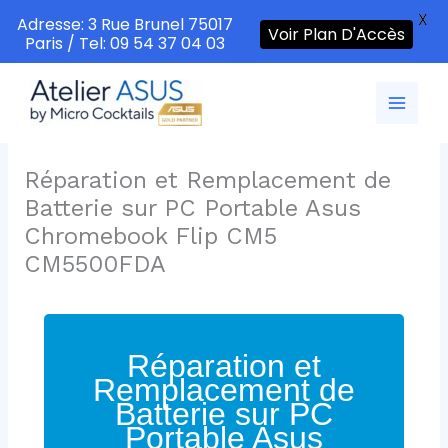
X
Adresse: 3 Rue Brunel 75017
Voir Plan D'Accès
Paris / Tel: 09 54 37 04 03
Aller
au
contenu
Réparation et Remplacement de
Batterie sur PC Portable Asus
Chromebook Flip CM5
CM5500FDA
Réparation et
Remplacement de
Batterie sur PC
Portable Asus