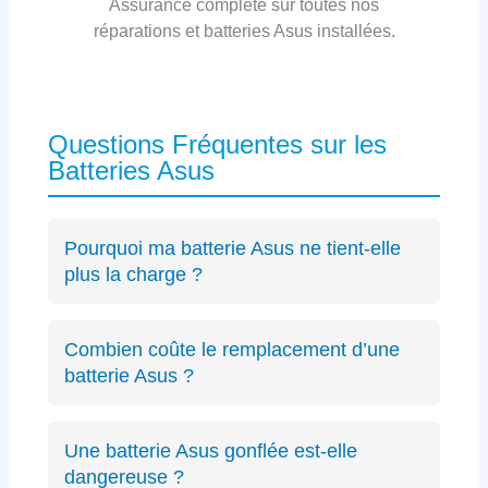
Assurance complète sur toutes nos
réparations et batteries Asus installées.
Questions Fréquentes sur les
Batteries Asus
Pourquoi ma batterie Asus ne tient-elle
plus la charge ?
Les causes incluent l’usure naturelle des
cellules lithium-ion, un connecteur défectueux
Combien coûte le remplacement d’une
spécifique Asus ou des cycles de charge
batterie Asus ?
excessifs. Un
diagnostic précis
peut identifier
Le diagnostic est gratuit (résultat sous 24h).
le problème exact sur votre modèle ZenBook,
Les remplacements de batterie Asus débutent
VivoBook ou ROG.
Une batterie Asus gonflée est-elle
à partir de 89€ selon le modèle, avec un devis
dangereuse ?
transparent avant intervention.