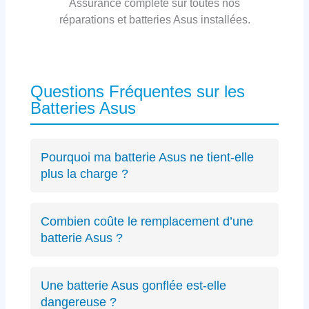
Assurance complète sur toutes nos
réparations et batteries Asus installées.
Questions Fréquentes sur les
Batteries Asus
Pourquoi ma batterie Asus ne tient-elle
plus la charge ?
Les causes incluent l’usure naturelle des
cellules lithium-ion, un connecteur défectueux
Combien coûte le remplacement d’une
spécifique Asus ou des cycles de charge
batterie Asus ?
excessifs. Un
diagnostic précis
peut identifier
Le diagnostic est gratuit (résultat sous 24h).
le problème exact sur votre modèle ZenBook,
Les remplacements de batterie Asus débutent
VivoBook ou ROG.
Une batterie Asus gonflée est-elle
à partir de 89€ selon le modèle, avec un devis
dangereuse ?
transparent avant intervention.