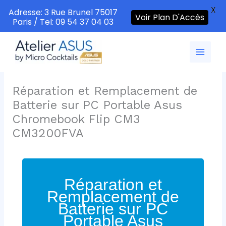
X
Adresse: 3 Rue Brunel 75017
Voir Plan D'Accès
Paris / Tel: 09 54 37 04 03
Aller
au
contenu
Réparation et Remplacement de
Batterie sur PC Portable Asus
Chromebook Flip CM3
CM3200FVA
Réparation et
Remplacement de
Batterie sur PC
Portable Asus