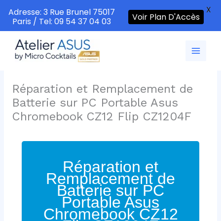
X
Adresse: 3 Rue Brunel 75017
Voir Plan D'Accès
Paris / Tel: 09 54 37 04 03
Aller
au
contenu
Réparation et Remplacement de
Batterie sur PC Portable Asus
Chromebook CZ12 Flip CZ1204F
Réparation et
Remplacement de
Batterie sur PC
Portable Asus
Chromebook CZ12