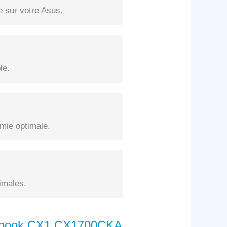
e sur votre Asus.
le.
mie optimale.
imales.
omebook CX1 CX1700CKA