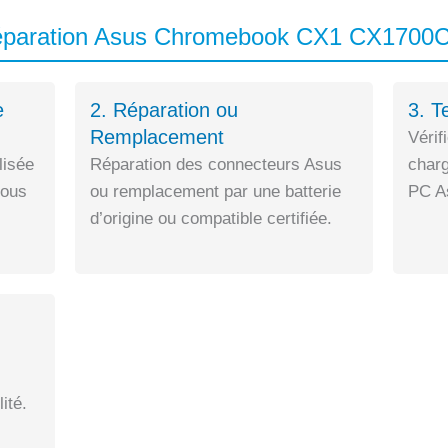
Réparation Asus Chromebook CX1 CX1700
e
2. Réparation ou
3. T
Remplacement
Vérif
lisée
Réparation des connecteurs Asus
charg
sous
ou remplacement par une batterie
PC As
d’origine ou compatible certifiée.
ité.