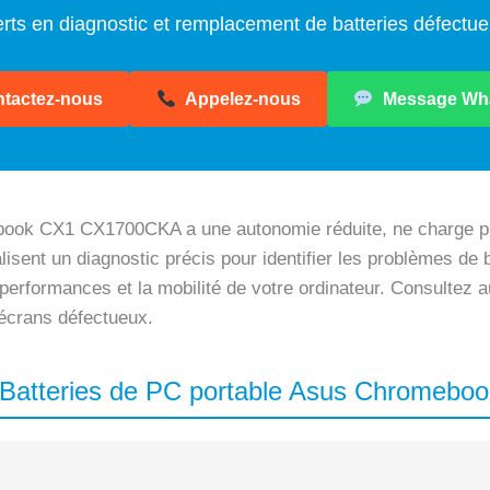
rts en diagnostic et remplacement de batteries défectu
tactez-nous
Appelez-nous
Message Wh
book CX1 CX1700CKA a une autonomie réduite, ne charge pl
lisent un diagnostic précis pour identifier les problèmes de 
s performances et la mobilité de votre ordinateur. Consultez 
écrans défectueux.
es Batteries de PC portable Asus Chrome