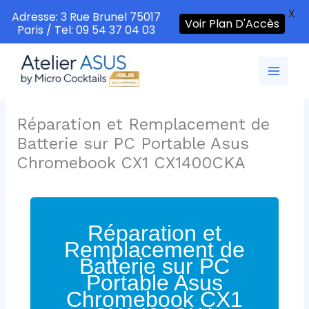
X
Adresse: 3 Rue Brunel 75017
Voir Plan D'Accès
Paris / Tel: 09 54 37 04 03
Aller
au
contenu
Réparation et Remplacement de
Batterie sur PC Portable Asus
Chromebook CX1 CX1400CKA
Réparation et
Remplacement de
Batterie sur PC
Portable Asus
Chromebook CX1