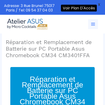
X
Adresse: 3 Rue Brunel 75017
Voir Plan D'Accès
Paris / Tel: 09 54 37 04 03
Aller
au
contenu
Réparation et Remplacement de
Batterie sur PC Portable Asus
Chromebook CM34 CM3401FFA
Réparation et
Remplacement de
Batterie sur PC
Portable Asus
Chromebook CM34