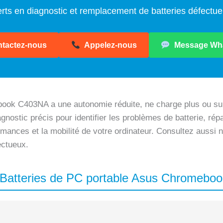
rts en diagnostic et remplacement de batteries défectu
tactez-nous
Appelez-nous
Message Wh
ook C403NA a une autonomie réduite, ne charge plus ou su
agnostic précis pour identifier les problèmes de batterie, ré
ormances et la mobilité de votre ordinateur. Consultez aussi
ectueux.
s Batteries de PC portable Asus Chromeb