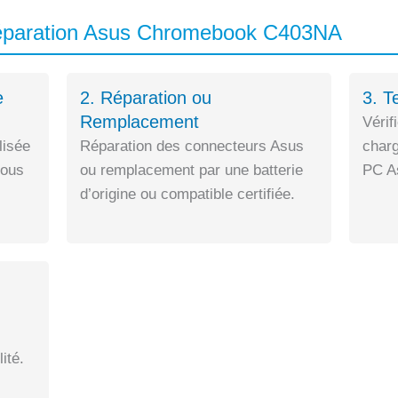
éparation Asus Chromebook C403NA
e
2. Réparation ou
3. T
Remplacement
Vérif
lisée
Réparation des connecteurs Asus
charg
sous
ou remplacement par une batterie
PC As
d’origine ou compatible certifiée.
ité.