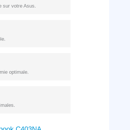
e sur votre Asus.
le.
mie optimale.
imales.
mebook C403NA