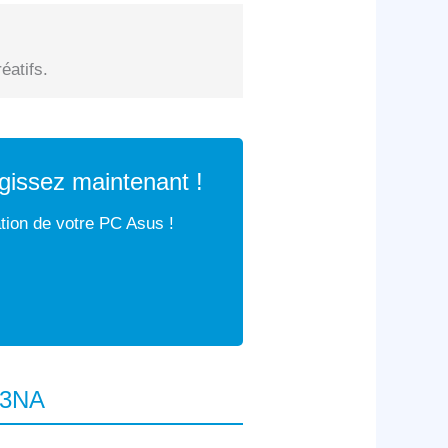
éatifs.
issez maintenant !
ation de votre PC Asus !
03NA