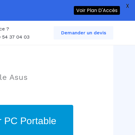
X
Voir Plan D'Accès
ce ?
Demander un devis
 54 37 04 03
le Asus
r PC Portable