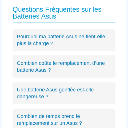
Questions Fréquentes sur les
Batteries Asus
Pourquoi ma batterie Asus ne tient-elle
plus la charge ?
Les causes incluent l’usure naturelle des
cellules lithium-ion, un connecteur défectueux
Combien coûte le remplacement d’une
spécifique Asus ou des cycles de charge
batterie Asus ?
excessifs. Un
diagnostic précis
peut identifier
Le diagnostic est gratuit (résultat sous 24h).
le problème exact sur votre modèle ZenBook,
Les remplacements de batterie Asus débutent
VivoBook ou ROG.
Une batterie Asus gonflée est-elle
à partir de 89€ selon le modèle, avec un devis
dangereuse ?
transparent avant intervention.
Oui, une batterie gonflée peut endommager le
châssis de votre Asus ou présenter des
Combien de temps prend le
risques de sécurité. Éteignez immédiatement
remplacement sur un Asus ?
votre PC et contactez-nous.