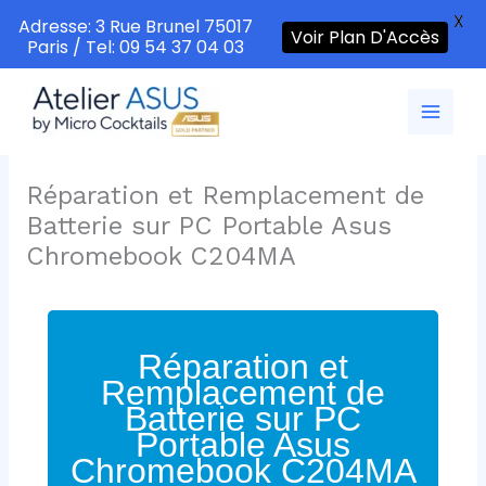
X
Adresse: 3 Rue Brunel 75017
Voir Plan D'Accès
Paris / Tel: 09 54 37 04 03
Aller
au
contenu
Réparation et Remplacement de
Batterie sur PC Portable Asus
Chromebook C204MA
Réparation et
Remplacement de
Batterie sur PC
Portable Asus
Chromebook C204MA